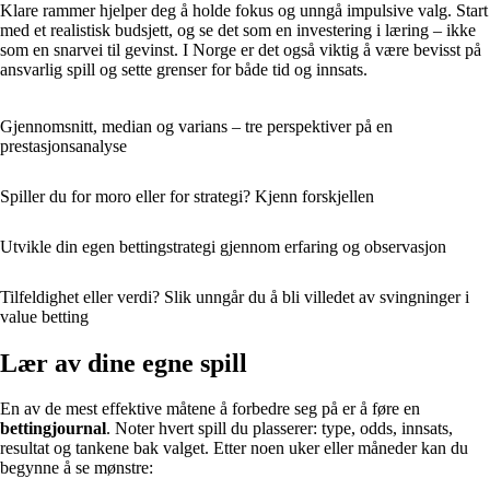
Klare rammer hjelper deg å holde fokus og unngå impulsive valg. Start
med et realistisk budsjett, og se det som en investering i læring – ikke
som en snarvei til gevinst. I Norge er det også viktig å være bevisst på
ansvarlig spill og sette grenser for både tid og innsats.
Gjennomsnitt, median og varians – tre perspektiver på en
prestasjonsanalyse
Spiller du for moro eller for strategi? Kjenn forskjellen
Utvikle din egen bettingstrategi gjennom erfaring og observasjon
Tilfeldighet eller verdi? Slik unngår du å bli villedet av svingninger i
value betting
Lær av dine egne spill
En av de mest effektive måtene å forbedre seg på er å føre en
bettingjournal
. Noter hvert spill du plasserer: type, odds, innsats,
resultat og tankene bak valget. Etter noen uker eller måneder kan du
begynne å se mønstre: